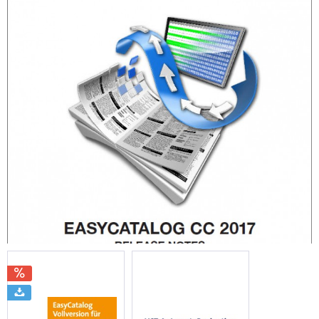
Sie unter
www.ust-gmbh.de/easycatalog-download-
installation
herunterladen.