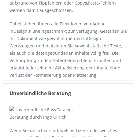
aufgrund von Tippfehlern oder Copy&Paste-Fehlern
werden damit ausgeschlossen.
Dabei stehen Ihnen alle Funktionen von Adobe
InDesign® uneingeschränkt zur Verfügung. Gestalten Sie
Ihr Dokument wie gewohnt mit den InDesign-
Werkzeugen und platzieren Sie sowohl statische Texte,
als auch die datengebundenen Inhalte völlig frei. Die
Verknüpfung zu den Datenfeldern bleibt erhalten und
erlaubt jederzeit eine Aktualisierung der Inhalte ohne
Verlust der Formatierung oder Platzierung.
Als Datenquelle dient im einfachsten Fall eine CSV-Datei,
Unverbindliche Beratung
über
ODBC
lassen sich aber auch alle ODBC-fähigen
Datenquellen, wie MS-SQL-Server, Oracle, MySQL oder
PostgreSQL anschließen. Ab der CC2017-Version lassen
sich sogar Tabellen aus Google-Drive einbinden, damit
haben Sie eine einfache und bequeme Möglichkeit zur
Wenn Sie unsicher sind, welche Lizenz oder welches
kollaborativen Bearbeitung einer zentralen Datenquelle.