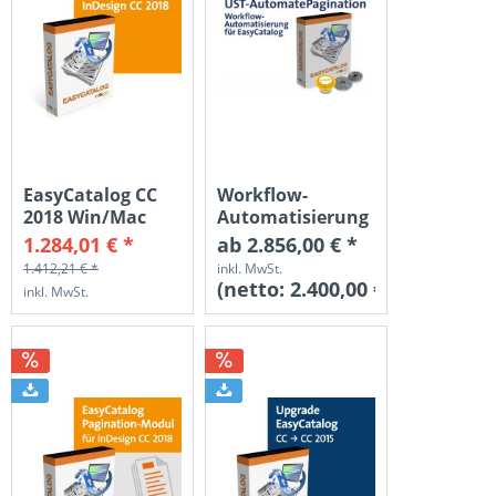
EasyCatalog CC
Workflow-
2018 Win/Mac
Automatisierung
Vollversion Win
"AutomatePagination"...
1.284,01 € *
ab 2.856,00 € *
1.412,21 € *
inkl. MwSt.
(netto:
2.400,00 €
)
inkl. MwSt.
(netto:
1.079,00 €
)