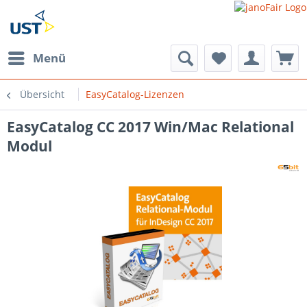
Menü
Übersicht
EasyCatalog-Lizenzen
EasyCatalog CC 2017 Win/Mac Relational
ycatalog-
s/Session/PdoSessionHandler.php:541
Modul
ycatalog-
/Session/PdoSessionHandler.php(541):
ycatalog-
/Session/PdoSessionHandler.php(296):
onHandler-
ycatalog-
nHandlerProxy.php(64):
onHandler-