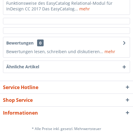
Funktionsweise des EasyCatalog Relational-Modul für
ion2a0951d02d1b9358013c133629fc1fc741aaf4eeProjectContainer),
InDesign CC 2017 Das EasyCatalog...
mehr
oSessionHandler))
ycatalog-
-
3c133629fc1fc741aaf4eeProjectContainer-
Bewertungen
0
ycatalog-
Bewertungen lesen, schreiben und diskutieren...
mehr
-
\Container-
Ähnliche Artikel
ycatalog-
/DependencyInjection/Container.php(212):
Service Hotline
\Container-
Shop Service
ycatalog-
/DependencyInjection/Container.php(136):
ion\Container-
Informationen
ycatalog-
/ShopRegistrationService.php(85):
* Alle Preise inkl. gesetzl. Mehrwertsteuer