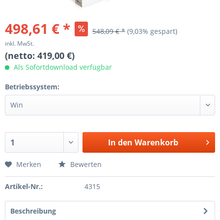
ion\Storage\Proxy\SessionHandlerProxy-
498,61 € *
548,09 € *
(9,03% gespart)
ycatalog-
inkl. MwSt.
(netto: 419,00 €)
nStorage.php(192):
Als Sofortdownload verfügbar
ycatalog-
Betriebssystem:
ion\Storage\NativeSessionStorage-
ycatalog-
onents/Session/Namespace.php(172):
In den
Warenkorb
ion\Session-
ycatalog-
Merken
Bewerten
/DependencyInjection/Bridge/Session.php(140):
-
Artikel-Nr.:
4315
ycatalog-
1020949/proxies/ShopwareProduction2a0951d02d1b9358013c133629
Beschreibung
on\Bridge\Session-