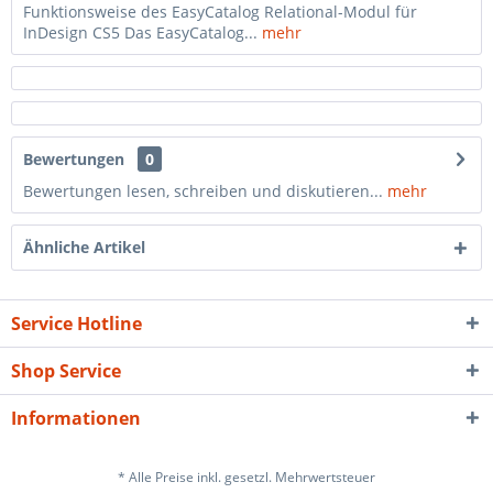
Funktionsweise des EasyCatalog Relational-Modul für
ion2a0951d02d1b9358013c133629fc1fc741aaf4eeProjectContainer),
InDesign CS5 Das EasyCatalog...
mehr
oSessionHandler))
ycatalog-
-
3c133629fc1fc741aaf4eeProjectContainer-
Bewertungen
0
ycatalog-
Bewertungen lesen, schreiben und diskutieren...
mehr
-
\Container-
Ähnliche Artikel
ycatalog-
/DependencyInjection/Container.php(212):
Service Hotline
\Container-
Shop Service
ycatalog-
/DependencyInjection/Container.php(136):
ion\Container-
Informationen
ycatalog-
/ShopRegistrationService.php(85):
* Alle Preise inkl. gesetzl. Mehrwertsteuer