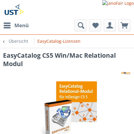
Menü
Übersicht
EasyCatalog-Lizenzen
EasyCatalog CS5 Win/Mac Relational
ycatalog-
s/Session/PdoSessionHandler.php:541
Modul
ycatalog-
/Session/PdoSessionHandler.php(541):
ycatalog-
/Session/PdoSessionHandler.php(296):
onHandler-
ycatalog-
nHandlerProxy.php(64):
onHandler-