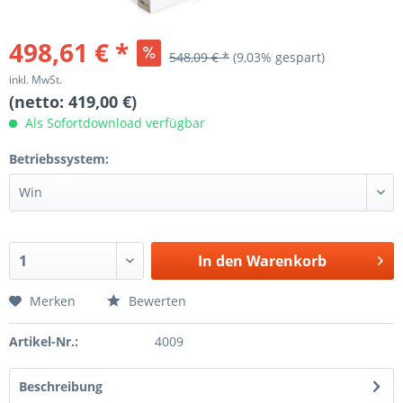
ion\Storage\Proxy\SessionHandlerProxy-
498,61 € *
548,09 € *
(9,03% gespart)
ycatalog-
inkl. MwSt.
(netto: 419,00 €)
nStorage.php(192):
Als Sofortdownload verfügbar
ycatalog-
Betriebssystem:
ion\Storage\NativeSessionStorage-
ycatalog-
onents/Session/Namespace.php(172):
In den
Warenkorb
ion\Session-
ycatalog-
Merken
Bewerten
/DependencyInjection/Bridge/Session.php(140):
-
Artikel-Nr.:
4009
ycatalog-
1020949/proxies/ShopwareProduction2a0951d02d1b9358013c133629
Beschreibung
on\Bridge\Session-