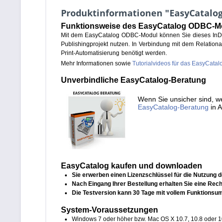
Produktinformationen "EasyCatalo
Funktionsweise des EasyCatalog ODBC-Mo
Mit dem EasyCatalog ODBC-Modul können Sie dieses InDes
Publishingprojekt nutzen. In Verbindung mit dem Relationa
Print-Automatisierung benötigt werden.
Mehr Informationen sowie
Tutorialvideos für das EasyCat
Unverbindliche EasyCatalog-Beratung
Wenn Sie unsicher sind, 
EasyCatalog-Beratung
in 
EasyCatalog kaufen und downloaden
Sie erwerben einen Lizenzschlüssel für die Nutzung
Nach Eingang Ihrer Bestellung erhalten Sie eine R
Die Testversion kann 30 Tage mit vollem Funktionsu
System-Voraussetzungen
Windows 7 oder höher bzw. Mac OS X 10.7, 10.8 oder 1