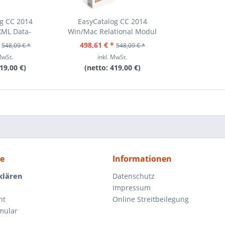
og CC 2014
EasyCatalog CC 2014
XML Data-
Win/Mac Relational Modul
er...
498,61 € *
548,09 € *
548,09 € *
MwSt.
inkl. MwSt.
19,00 €
)
(netto:
419,00 €
)
ce
Informationen
klären
Datenschutz
Impressum
ht
Online Streitbeilegung
mular