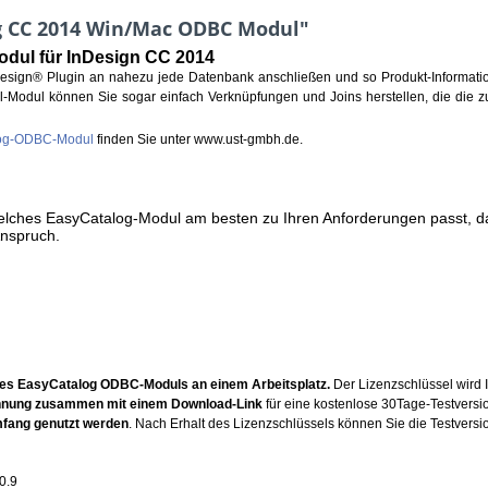
g CC 2014 Win/Mac ODBC Modul"
dul für InDesign CC 2014
ign® Plugin an nahezu jede Datenbank anschließen und so Produkt-Information
l-Modul können Sie sogar einfach Verknüpfungen und Joins herstellen, die die zu
alog-ODBC-Modul
finden Sie unter www.ust-gmbh.de.
welches EasyCatalog-Modul am besten zu Ihren Anforderungen passt,
Anspruch.
 des EasyCatalog ODBC-Moduls an einem Arbeitsplatz.
Der Lizenzschlüssel wird 
echnung zusammen mit einem Download-Link
für eine kostenlose 30Tage-Testversi
mfang genutzt werden
. Nach Erhalt des Lizenzschlüssels können Sie die Testversio
0.9