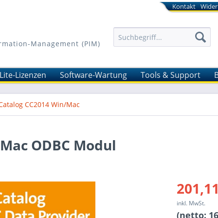
Kontakt
Wider
formation-Management (PIM)
Lite-Lizenzen
Software-Wartung
Tools & Support
Catalog CC2014 Win/Mac
n/Mac ODBC Modul
201,11
inkl. MwSt.
(netto: 16