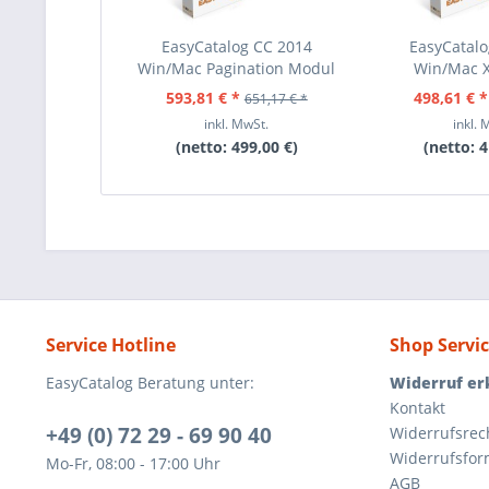
EasyCatalog CC 2014
EasyCatal
Win/Mac Pagination Modul
Win/Mac 
Provid
593,81 € *
498,61 € *
651,17 € *
inkl. MwSt.
inkl. 
(netto:
499,00 €
)
(netto:
4
Service Hotline
Shop Servi
EasyCatalog Beratung unter:
Widerruf er
Kontakt
+49 (0) 72 29 - 69 90 40
Widerrufsrec
Widerrufsfor
Mo-Fr, 08:00 - 17:00 Uhr
AGB