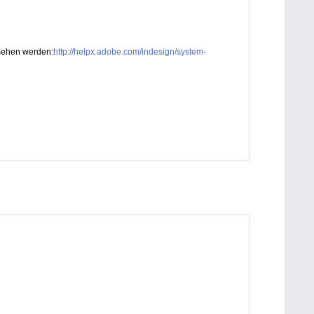
esehen werden:
http://helpx.adobe.com/indesign/system-
n