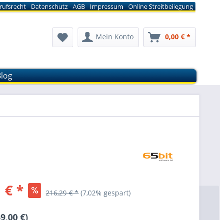
rufsrecht
Datenschutz
AGB
Impressum
Online Streitbeilegung
Mein Konto
0,00 € *
Blog
 € *
216,29 € *
(7,02% gespart)
9,00 €)