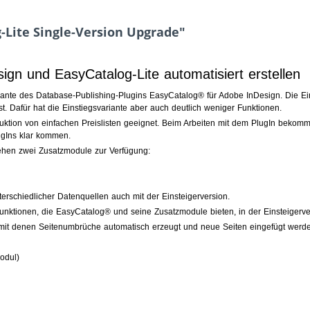
-Lite Single-Version Upgrade"
sign und EasyCatalog-Lite automatisiert erstellen
riante des Database-Publishing-Plugins EasyCatalog® für Adobe InDesign. Die Ei
ist. Dafür hat die Einstiegsvariante aber auch deutlich weniger Funktionen.
oduktion von einfachen Preislisten geeignet. Beim Arbeiten mit dem PlugIn bekomm
ugIns klar kommen.
ehen zwei Zusatzmodule zur Verfügung:
rschiedlicher Datenquellen auch mit der Einsteigerversion.
Funktionen, die EasyCatalog® und seine Zusatzmodule bieten, in der Einsteigerve
, mit denen Seitenumbrüche automatisch erzeugt und neue Seiten eingefügt werd
odul)