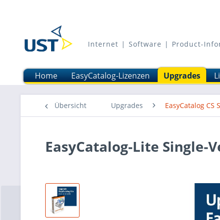
Internet | Software | Product-In
Home
EasyCatalog-Lizenzen
Upgrades
L
Übersicht
Upgrades
EasyCatalog CS 
EasyCatalog-Lite Single-