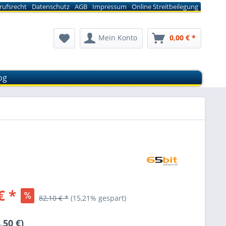
rufsrecht
Datenschutz
AGB
Impressum
Online Streitbeilegung
Mein Konto
0,00 € *
og
€ *
82,10 € *
(15,21% gespart)
,50 €)