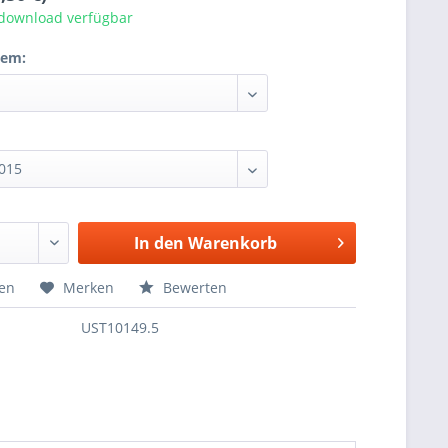
tdownload verfügbar
tem:
In den
Warenkorb
hen
Merken
Bewerten
UST10149.5