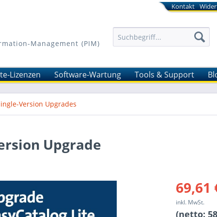
Kontakt
Wider
formation-Management (PIM)
ite-Lizenzen
Software-Wartung
Tools & Support
Bl
Single-Version Upgrades
Version Upgrade
69,61 
inkl. MwSt.
(netto: 58