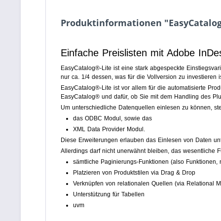
Produktinformationen "EasyCatalog
Einfache Preislisten mit Adobe InDe
EasyCatalog®-Lite ist eine stark abgespeckte Einstiegsva
nur ca. 1/4 dessen, was für die Vollversion zu investieren 
EasyCatalog®-Lite ist vor allem für die automatisierte Pr
EasyCatalog® und dafür, ob Sie mit dem Handling des Pl
Um unterschiedliche Datenquellen einlesen zu können, st
das ODBC Modul, sowie das
XML Data Provider Modul.
Diese Erweiterungen erlauben das Einlesen von Daten unte
Allerdings darf nicht unerwähnt bleiben, das wesentliche 
sämtliche Paginierungs-Funktionen (also Funktionen
Platzieren von Produktstilen via Drag & Drop
Verknüpfen von relationalen Quellen (via Relational M
Unterstützung für Tabellen
uvm