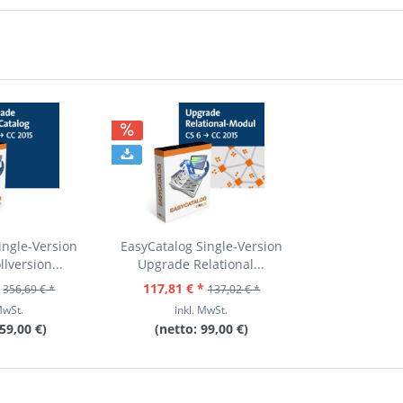
ingle-Version
EasyCatalog Single-Version
lversion...
Upgrade Relational...
117,81 € *
356,69 € *
137,02 € *
MwSt.
inkl. MwSt.
59,00 €
)
(netto:
99,00 €
)