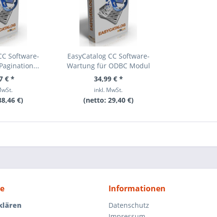
CC Software-
EasyCatalog CC Software-
agination...
Wartung für ODBC Modul
7 € *
34,99 € *
MwSt.
inkl. MwSt.
88,46 €
)
(netto:
29,40 €
)
ce
Informationen
klären
Datenschutz
Impressum