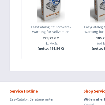
EasyCatalog CC Software-
EasyCatalog 
Wartung für Vollversion
Wartung für P
228,29 € *
105,2
inkl. MwSt.
inkl. 
(netto:
191,84 €
)
(netto:
Service Hotline
Shop Servi
EasyCatalog Beratung unter:
Widerruf er
Kontakt