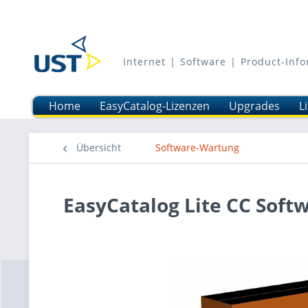
Internet | Software | Product-In
Home
EasyCatalog-Lizenzen
Upgrades
L
Übersicht
Software-Wartung
EasyCatalog Lite CC Sof