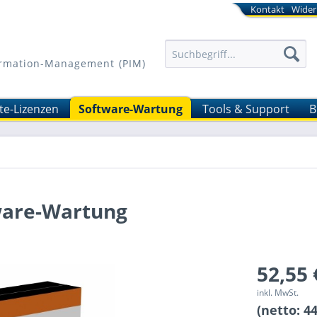
Kontakt
Wider
formation-Management (PIM)
ite-Lizenzen
Software-Wartung
Tools & Support
B
tware-Wartung
52,55 
inkl. MwSt.
(netto: 44