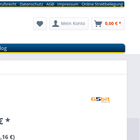
rufsrecht
Datenschutz
AGB
Impressum
Online Streitbeilegung
Mein Konto
0,00 € *
log
€ *
,16 €)